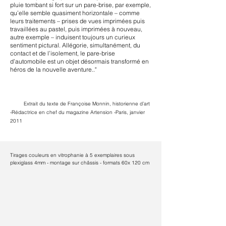
pluie tombant si fort sur un pare-brise, par exemple,
qu’elle semble quasiment horizontale – comme
leurs traitements – prises de vues imprimées puis
travaillées au pastel, puis imprimées à nouveau,
autre exemple – induisent toujours un curieux
sentiment pictural. Allégorie, simultanément, du
contact et de l’isolement, le pare-brise
d’automobile est un objet désormais transformé en
héros de la nouvelle aventure.."
Extrait du texte de Françoise Monnin, historienne d’art
-Rédactrice en chef du magazine Artension -Paris, janvier
2011
Tirages couleurs en vitrophanie à 5 exemplaires sous
plexiglass 4mm - montage sur châssis - formats 60x 120 cm