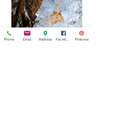
Phone
Email
Address
Facebook
Pinterest
Série Wistaa 2016, tirages en noir et blanc sur
papier baryté -10 exemplaires numérotés- 20x20
cm