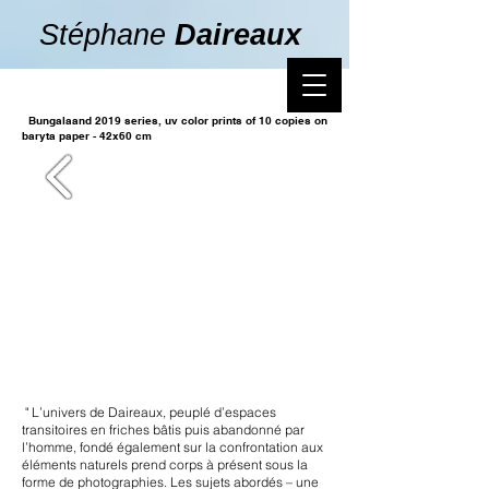
Stéphane
Daireaux
Bungalaand 2019 series, uv color prints of 10 copies on
baryta paper - 42x60 cm
" L’univers de Daireaux, peuplé d’espaces
transitoires en friches bâtis puis abandonné par
l’homme, fondé également sur la confrontation aux
éléments naturels prend corps à présent sous la
forme de photographies. Les sujets abordés – une